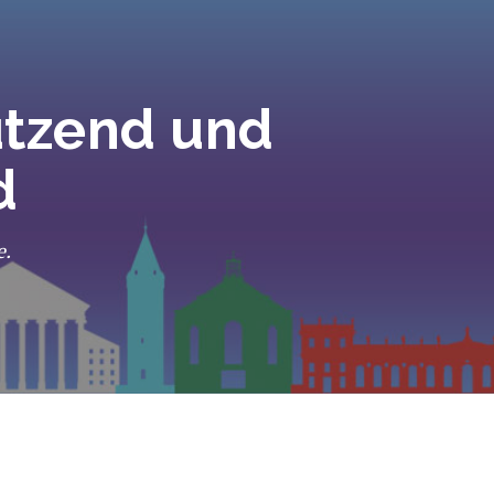
ützend und
d
e.