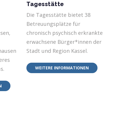
Tagesstätte
Ergot
Die Tagesstätte bietet 38
Ergoth
e
Betreuungsplätze für
beglei
sen,
chronisch psychisch erkrankte
Alters,
erwachsene Bürger*innen der
Handlu
nhausen
Stadt und Region Kassel.
einges
eres
Einsch
WEITERE INFORMATIONEN
s.
WEI
N