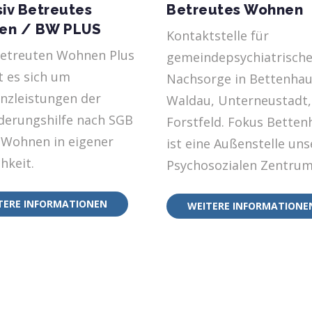
siv Betreutes
Betreutes Wohnen
en / BW PLUS
Kontaktstelle für
etreuten Wohnen Plus
gemeindepsychiatrisch
t es sich um
Nachsorge in Bettenhau
enzleistungen der
Waldau, Unterneustadt,
ederungshilfe nach SGB
Forstfeld. Fokus Bette
 Wohnen in eigener
ist eine Außenstelle uns
hkeit.
Psychosozialen Zentrum
TERE INFORMATIONEN
WEITERE INFORMATIONE