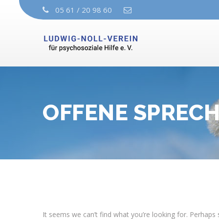
05 61 / 20 98 60
OFFENE SPREC
It seems we can’t find what you’re looking for. Perhaps 